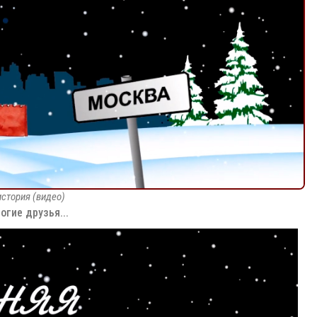
история (видео)
гие друзья...