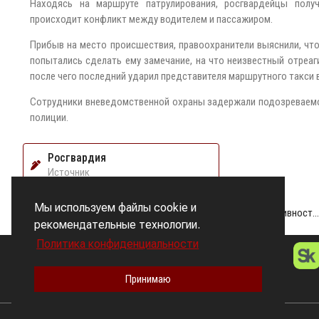
Находясь на маршруте патрулирования, росгвардейцы полу
происходит конфликт между водителем и пассажиром.
Прибыв на место происшествия, правоохранители выяснили, чт
попытались сделать ему замечание, на что неизвестный отреаг
после чего последний ударил представителя маршрутного такси в
Сотрудники вневедомственной охраны задержали подозреваемо
полиции.
Росгвардия
Источник
ПРЕДЫДУЩАЯ НОВОСТЬ
Мы используем файлы cookie и
На выставке «ЭКСПОТЕХНОСТРАЖ» отмечена эффективность работы Росгвардии по обеспечению безопасности транспорта
рекомендательные технологии.
Политика конфиденциальности
БИЗНЕС
МОНИТОРИНГ
Принимаю