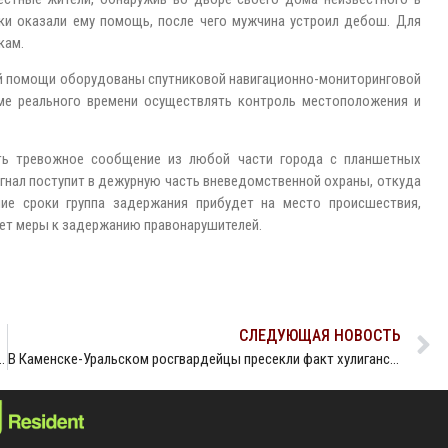
ки оказали ему помощь, после чего мужчина устроил дебош. Для
кам.
ой помощи оборудованы спутниковой навигационно-мониторинговой
ме реального времени осуществлять контроль местоположения и
ть тревожное сообщение из любой части города с планшетных
нал поступит в дежурную часть вневедомственной охраны, откуда
ие сроки группа задержания прибудет на место происшествия,
мет меры к задержанию правонарушителей.
СЛЕДУЮЩАЯ НОВОСТЬ
ки Росгвардии пресекли попытку автоугона
В Каменске-Уральском росгвардейцы пресекли факт хулиганства в отношении медицинских работников