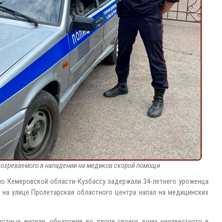
дозреваемого в нападении на медиков скорой помощи
по Кемеровской области-Кузбассу задержали 34-летнего уроженца
я на улице Пролетарская областного центра напал на медицинских
естные жители, обнаружив во дворе своего дома неизвестного в