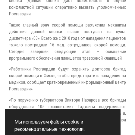
кнопка. Данная кнопка даст возможность в случае
конфликтной ситуации оперативно вызвать уполномченных
Росгвардии.
Также главный врач скорой помощи разъяснил механизм
действия данной кнопки: вызов поступает на пульт
диспетчера «03». Всего же с 2010 года от нападения пациентов
тяжело пострадали 16 мед. сотрудников скорой помощи.
Сегодня завершен следующий этап — оснащение
программного обеспечения планшетов тревожной клавишей.
«Работники Росгвардии будут охранять докторов бригад
скорой помощи в Омске, чтобы предотвратить нападения на
медиков, сообщает кратковременный информационный центр
Росгвардии».
«По поручению губернатора Виктора Назарова все бригады
оборудовали 105 планшетами». Гаджеты выдерживают
всевозможные перепады температуры, удары, влажность и,
самое главное, удерживают заряд на протяжении суток при
Мы используем файлы cookie и
интенсивной работе. На их покупку потратили 3,9 млн. руб.
рекомендательные технологии.