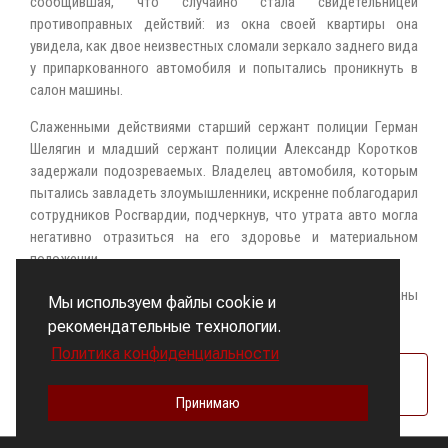
сообщившая, что случайно стала свидетельницей
противоправных действий: из окна своей квартиры она
увидела, как двое неизвестных сломали зеркало заднего вида
у припаркованного автомобиля и попытались проникнуть в
салон машины.
Слаженными действиями старший сержант полиции Герман
Шелягин и младший сержант полиции Александр Коротков
задержали подозреваемых. Владелец автомобиля, которым
пытались завладеть злоумышленники, искренне поблагодарил
сотрудников Росгвардии, подчеркнув, что утрата авто могла
негативно отразиться на его здоровье и материальном
положении.
Для дальнейшего разбирательства задержанные переданы
Мы используем файлы cookie и
сотрудникам полиции.
рекомендательные технологии.
Политика конфиденциальности
Росгвардия
Источник
Принимаю