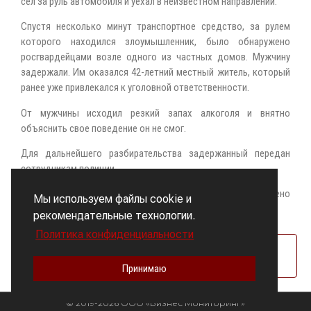
сел за руль автомобиля и уехал в неизвестном направлении.
Спустя несколько минут транспортное средство, за рулем
которого находился злоумышленник, было обнаружено
росгвардейцами возле одного из частных домов. Мужчину
задержали. Им оказался 42-летний местный житель, который
ранее уже привлекался к уголовной ответственности.
От мужчины исходил резкий запах алкоголя и внятно
объяснить свое поведение он не смог.
Для дальнейшего разбирательства задержанный передан
сотрудникам полиции.
По данному факту в отношении задержанного возбуждено
Мы используем файлы cookie и
уголовное дело.
рекомендательные технологии.
Политика конфиденциальности
Росгвардия
Источник
Принимаю
© 2019-2026 ООО «Бизнес Мониторинг»